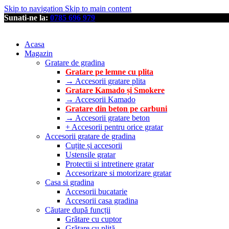
Skip to navigation
Skip to main content
Sunati-ne la:
0785 696 979
Acasa
Magazin
Gratare de gradina
Gratare pe lemne cu plita
→ Accesorii gratare plita
Gratare Kamado și Smokere
→ Accesorii Kamado
Gratare din beton pe carbuni
→ Accesorii gratare beton
+ Accesorii pentru orice gratar
Accesorii gratare de gradina
Cuțite și accesorii
Ustensile gratar
Protectii si intretinere gratar
Accesorizare si motorizare gratar
Casa si gradina
Accesorii bucatarie
Accesorii casa gradina
Căutare după funcții
Grătare cu cuptor
Grătare cu plită