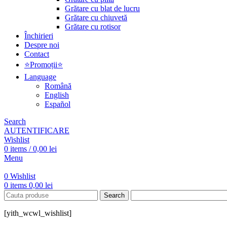
Grătare cu blat de lucru
Grătare cu chiuvetă
Grătare cu rotisor
Închirieri
Despre noi
Contact
⭐Promoții⭐
Language
Română
English
Español
Search
AUTENTIFICARE
Wishlist
0
items
/
0,00
lei
Menu
0
Wishlist
0
items
0,00
lei
Search
[yith_wcwl_wishlist]