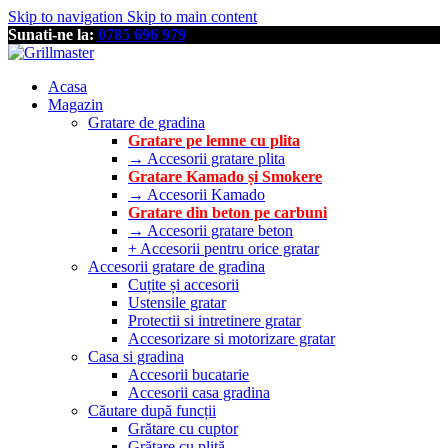
Skip to navigation
Skip to main content
Sunati-ne la:
0785 696 979
Acasa
Magazin
Gratare de gradina
Gratare pe lemne cu plita
→ Accesorii gratare plita
Gratare Kamado și Smokere
→ Accesorii Kamado
Gratare din beton pe carbuni
→ Accesorii gratare beton
+ Accesorii pentru orice gratar
Accesorii gratare de gradina
Cuțite și accesorii
Ustensile gratar
Protectii si intretinere gratar
Accesorizare si motorizare gratar
Casa si gradina
Accesorii bucatarie
Accesorii casa gradina
Căutare după funcții
Grătare cu cuptor
Grătare cu plită