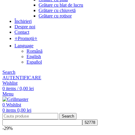
Grătare cu blat de lucru
Grătare cu chiuvetă
Grătare cu rotisor
Închirieri
Despre noi
Contact
⭐Promoții⭐
Language
Română
English
Español
Search
AUTENTIFICARE
Wishlist
0
items
/
0,00
lei
Menu
0
Wishlist
0
items
0,00
lei
Search
-29%