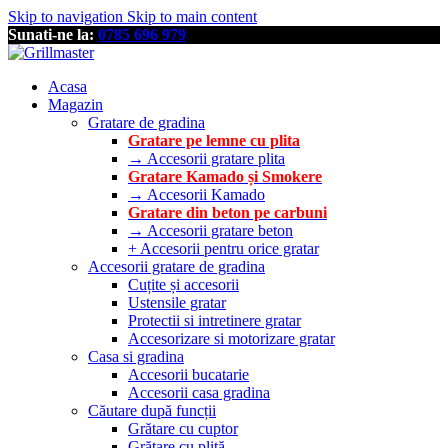
Skip to navigation
Skip to main content
Sunati-ne la:
0785 696 979
Acasa
Magazin
Gratare de gradina
Gratare pe lemne cu plita
→ Accesorii gratare plita
Gratare Kamado și Smokere
→ Accesorii Kamado
Gratare din beton pe carbuni
→ Accesorii gratare beton
+ Accesorii pentru orice gratar
Accesorii gratare de gradina
Cuțite și accesorii
Ustensile gratar
Protectii si intretinere gratar
Accesorizare si motorizare gratar
Casa si gradina
Accesorii bucatarie
Accesorii casa gradina
Căutare după funcții
Grătare cu cuptor
Grătare cu plită