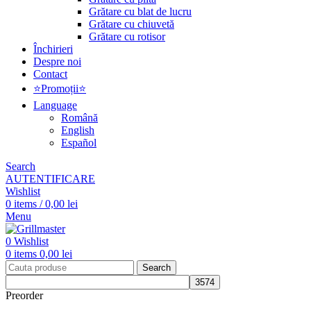
Grătare cu blat de lucru
Grătare cu chiuvetă
Grătare cu rotisor
Închirieri
Despre noi
Contact
⭐Promoții⭐
Language
Română
English
Español
Search
AUTENTIFICARE
Wishlist
0
items
/
0,00
lei
Menu
0
Wishlist
0
items
0,00
lei
Search
Preorder