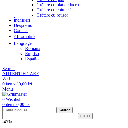
Grătare cu blat de lucru
Grătare cu chiuvetă
Grătare cu rotisor
Închirieri
Despre noi
Contact
⭐Promoții⭐
Language
Română
English
Español
Search
AUTENTIFICARE
Wishlist
0
items
/
0,00
lei
Menu
0
Wishlist
0
items
0,00
lei
Search
-45%