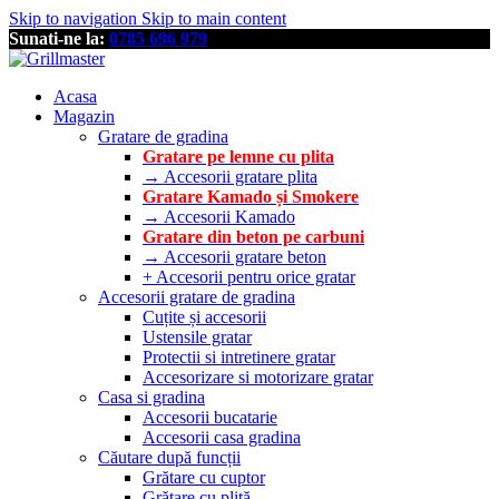
Skip to navigation
Skip to main content
Sunati-ne la:
0785 696 979
Acasa
Magazin
Gratare de gradina
Gratare pe lemne cu plita
→ Accesorii gratare plita
Gratare Kamado și Smokere
→ Accesorii Kamado
Gratare din beton pe carbuni
→ Accesorii gratare beton
+ Accesorii pentru orice gratar
Accesorii gratare de gradina
Cuțite și accesorii
Ustensile gratar
Protectii si intretinere gratar
Accesorizare si motorizare gratar
Casa si gradina
Accesorii bucatarie
Accesorii casa gradina
Căutare după funcții
Grătare cu cuptor
Grătare cu plită